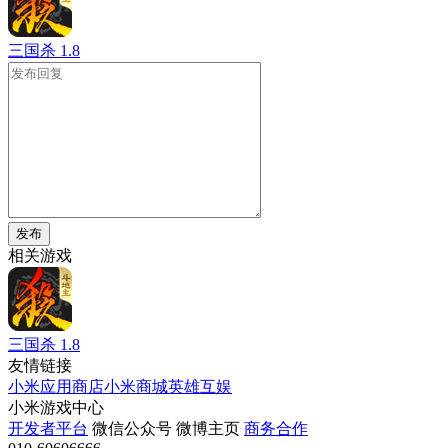
三国杀
1.8
发布
相关游戏
三国杀
1.8
友情链接
小米应用商店
小米商城
英雄互娱
小米游戏中心
开发者平台
微信公众号
微博主页
商务合作