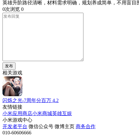
英雄升阶路径清晰，材料需求明确，规划养成简单，不用盲目
0次浏览
0
发布
相关游戏
闪烁之光-7周年分百万
4.2
友情链接
小米应用商店
小米商城
英雄互娱
小米游戏中心
开发者平台
微信公众号
微博主页
商务合作
010-60606666