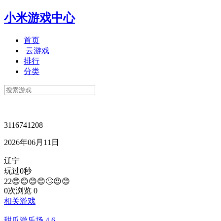
小米游戏中心
首页
云游戏
排行
分类
3116741208
2026年06月11日
辽宁
玩过0秒
22😍😊😊😊🙄😍😊
0次浏览
0
相关游戏
甜瓜游乐场
4.6