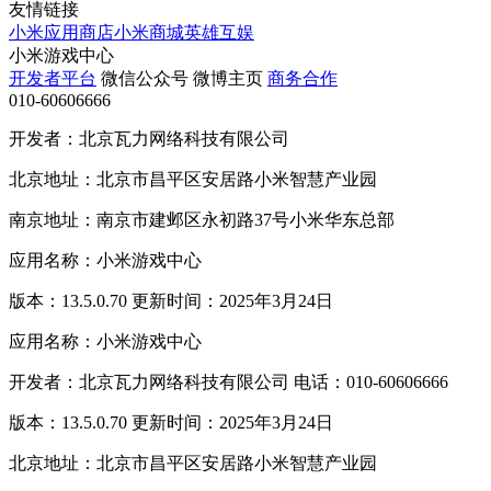
友情链接
小米应用商店
小米商城
英雄互娱
小米游戏中心
开发者平台
微信公众号
微博主页
商务合作
010-60606666
开发者：北京瓦力网络科技有限公司
北京地址：北京市昌平区安居路小米智慧产业园
南京地址：南京市建邺区永初路37号小米华东总部
应用名称：小米游戏中心
版本：13.5.0.70 更新时间：2025年3月24日
应用名称：小米游戏中心
开发者：北京瓦力网络科技有限公司 电话：010-60606666
版本：13.5.0.70 更新时间：2025年3月24日
北京地址：北京市昌平区安居路小米智慧产业园