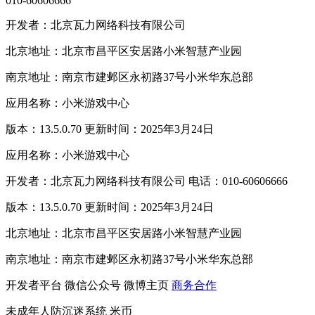
010-60606666
开发者：北京瓦力网络科技有限公司
北京地址：北京市昌平区安居路小米智慧产业园
南京地址：南京市建邺区永初路37号小米华东总部
应用名称：小米游戏中心
版本：13.5.0.70 更新时间：2025年3月24日
应用名称：小米游戏中心
开发者：北京瓦力网络科技有限公司 电话：010-60606666
版本：13.5.0.70 更新时间：2025年3月24日
北京地址：北京市昌平区安居路小米智慧产业园
南京地址：南京市建邺区永初路37号小米华东总部
开发者平台
微信公众号
微博主页
商务合作
未成年人防沉迷系统
米币