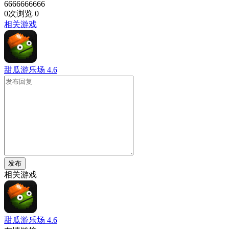
6666666666
0次浏览
0
相关游戏
甜瓜游乐场
4.6
发布
相关游戏
甜瓜游乐场
4.6