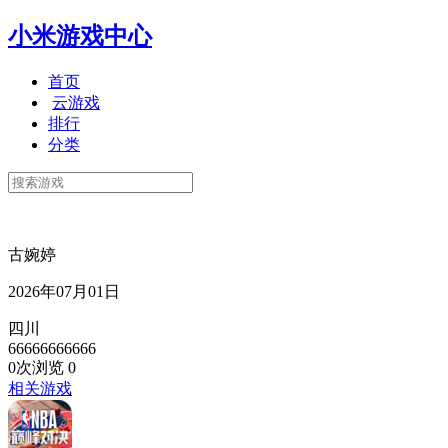
小米游戏中心
首页
云游戏
排行
分类
古婉婷
2026年07月01日
四川
66666666666
0次浏览
0
相关游戏