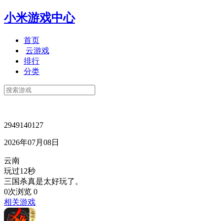
小米游戏中心
首页
云游戏
排行
分类
2949140127
2026年07月08日
云南
玩过12秒
三国杀真是太好玩了。
0次浏览
0
相关游戏