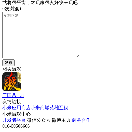
武将很平衡，对玩家很友好快来玩吧
0次浏览
0
发布
相关游戏
三国杀
1.8
友情链接
小米应用商店
小米商城
英雄互娱
小米游戏中心
开发者平台
微信公众号
微博主页
商务合作
010-60606666