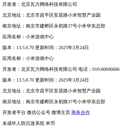
开发者：北京瓦力网络科技有限公司
北京地址：北京市昌平区安居路小米智慧产业园
南京地址：南京市建邺区永初路37号小米华东总部
应用名称：小米游戏中心
版本：13.5.0.70 更新时间：2025年3月24日
应用名称：小米游戏中心
开发者：北京瓦力网络科技有限公司 电话：010-60606666
版本：13.5.0.70 更新时间：2025年3月24日
北京地址：北京市昌平区安居路小米智慧产业园
南京地址：南京市建邺区永初路37号小米华东总部
开发者平台
微信公众号
微博主页
商务合作
未成年人防沉迷系统
米币