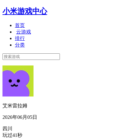
小米游戏中心
首页
云游戏
排行
分类
艾米雷拉姆
2026年06月05日
四川
玩过41秒