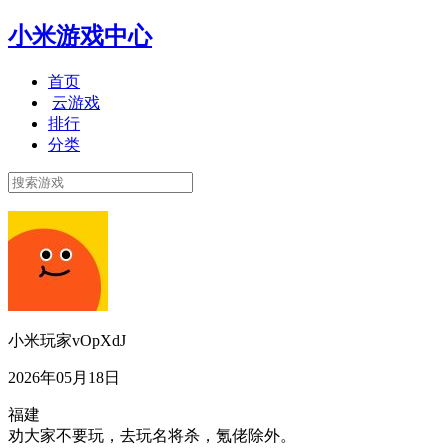
小米游戏中心
首页
云游戏
排行
分类
小米玩家vOpXdJ
2026年05月18日
福建
劝大家不要玩，去玩名将杀，氪佬除外。