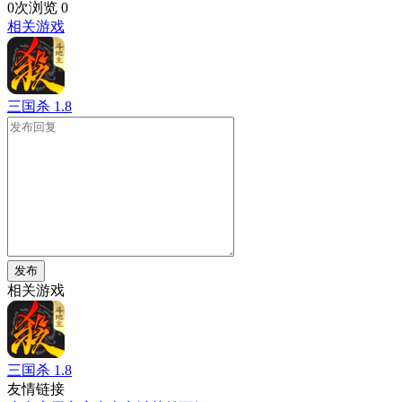
0次浏览
0
相关游戏
三国杀
1.8
发布
相关游戏
三国杀
1.8
友情链接