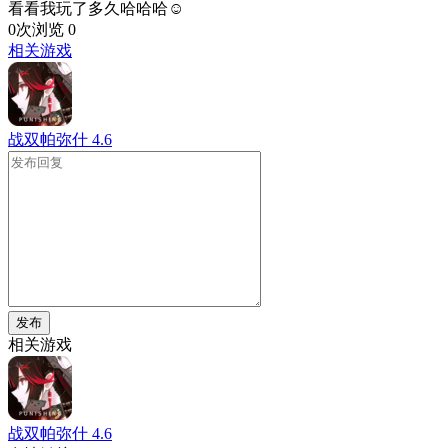
看看我玩了多久哈哈哈☺️
0次浏览
0
相关游戏
战双帕弥什
4.6
发布
相关游戏
战双帕弥什
4.6