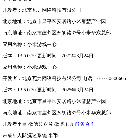
开发者：北京瓦力网络科技有限公司
北京地址：北京市昌平区安居路小米智慧产业园
南京地址：南京市建邺区永初路37号小米华东总部
应用名称：小米游戏中心
版本：13.5.0.70 更新时间：2025年3月24日
应用名称：小米游戏中心
开发者：北京瓦力网络科技有限公司 电话：010-60606666
版本：13.5.0.70 更新时间：2025年3月24日
北京地址：北京市昌平区安居路小米智慧产业园
南京地址：南京市建邺区永初路37号小米华东总部
开发者平台
微信公众号
微博主页
商务合作
未成年人防沉迷系统
米币