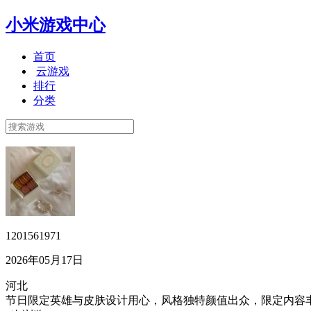
小米游戏中心
首页
云游戏
排行
分类
1201561971
2026年05月17日
河北
节日限定英雄与皮肤设计用心，风格独特颜值出众，限定内容