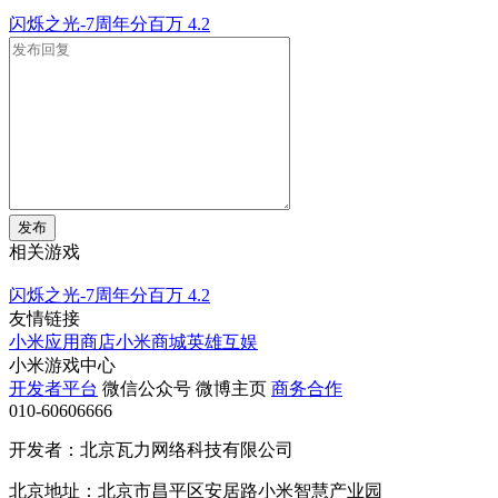
闪烁之光-7周年分百万
4.2
发布
相关游戏
闪烁之光-7周年分百万
4.2
友情链接
小米应用商店
小米商城
英雄互娱
小米游戏中心
开发者平台
微信公众号
微博主页
商务合作
010-60606666
开发者：北京瓦力网络科技有限公司
北京地址：北京市昌平区安居路小米智慧产业园