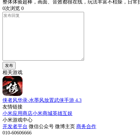
整体体验超棒，画面、音效都很在线，玩法丰富不枯燥，日常
0次浏览
0
发布
相关游戏
侠者风华录-水墨风放置武侠手游
4.3
友情链接
小米应用商店
小米商城
英雄互娱
小米游戏中心
开发者平台
微信公众号
微博主页
商务合作
010-60606666