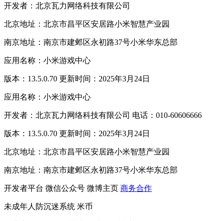
开发者：北京瓦力网络科技有限公司
北京地址：北京市昌平区安居路小米智慧产业园
南京地址：南京市建邺区永初路37号小米华东总部
应用名称：小米游戏中心
版本：13.5.0.70 更新时间：2025年3月24日
应用名称：小米游戏中心
开发者：北京瓦力网络科技有限公司 电话：010-60606666
版本：13.5.0.70 更新时间：2025年3月24日
北京地址：北京市昌平区安居路小米智慧产业园
南京地址：南京市建邺区永初路37号小米华东总部
开发者平台
微信公众号
微博主页
商务合作
未成年人防沉迷系统
米币