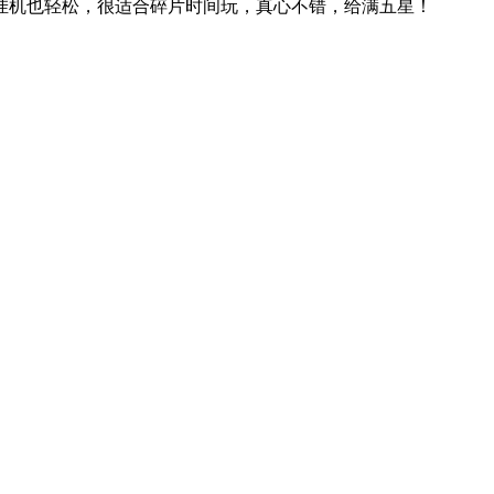
挂机也轻松，很适合碎片时间玩，真心不错，给满五星！