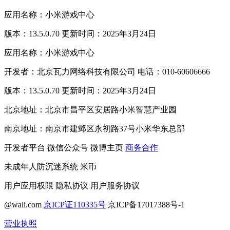
应用名称：小米游戏中心
版本：13.5.0.70 更新时间：2025年3月24日
应用名称：小米游戏中心
开发者：北京瓦力网络科技有限公司 电话：010-60606666
版本：13.5.0.70 更新时间：2025年3月24日
北京地址：北京市昌平区安居路小米智慧产业园
南京地址：南京市建邺区永初路37号小米华东总部
开发者平台
微信公众号
微博主页
商务合作
未成年人防沉迷系统
米币
用户应用权限
隐私协议
用户服务协议
@wali.com
京ICP证110335号
京ICP备17017388号-1
营业执照