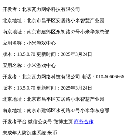
开发者：北京瓦力网络科技有限公司
北京地址：北京市昌平区安居路小米智慧产业园
南京地址：南京市建邺区永初路37号小米华东总部
应用名称：小米游戏中心
版本：13.5.0.70 更新时间：2025年3月24日
应用名称：小米游戏中心
开发者：北京瓦力网络科技有限公司 电话：010-60606666
版本：13.5.0.70 更新时间：2025年3月24日
北京地址：北京市昌平区安居路小米智慧产业园
南京地址：南京市建邺区永初路37号小米华东总部
开发者平台
微信公众号
微博主页
商务合作
未成年人防沉迷系统
米币