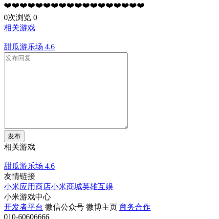
❤️❤️❤️❤️❤️❤️❤️❤️❤️❤️❤️❤️❤️❤️❤️❤️❤️❤️
0次浏览
0
相关游戏
甜瓜游乐场
4.6
发布
相关游戏
甜瓜游乐场
4.6
友情链接
小米应用商店
小米商城
英雄互娱
小米游戏中心
开发者平台
微信公众号
微博主页
商务合作
010-60606666