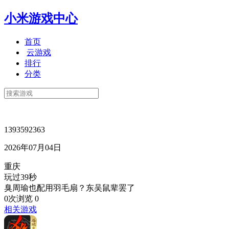
小米游戏中心
首页
云游戏
排行
分类
1393592363
2026年07月04日
重庆
玩过39秒
臭周瑜也配用羽毛扇？东吴鼠辈罢了
0次浏览
0
相关游戏