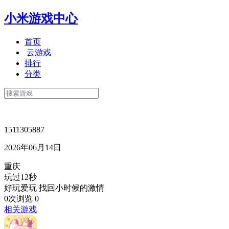
小米游戏中心
首页
云游戏
排行
分类
1511305887
2026年06月14日
重庆
玩过12秒
好玩爱玩 找回小时候的激情
0次浏览
0
相关游戏