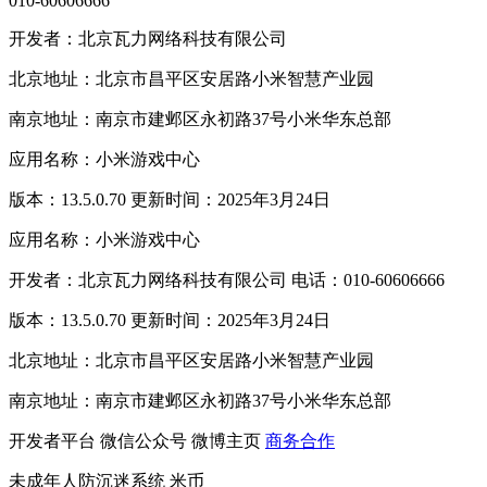
010-60606666
开发者：北京瓦力网络科技有限公司
北京地址：北京市昌平区安居路小米智慧产业园
南京地址：南京市建邺区永初路37号小米华东总部
应用名称：小米游戏中心
版本：13.5.0.70 更新时间：2025年3月24日
应用名称：小米游戏中心
开发者：北京瓦力网络科技有限公司 电话：010-60606666
版本：13.5.0.70 更新时间：2025年3月24日
北京地址：北京市昌平区安居路小米智慧产业园
南京地址：南京市建邺区永初路37号小米华东总部
开发者平台
微信公众号
微博主页
商务合作
未成年人防沉迷系统
米币