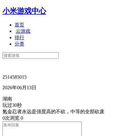
小米游戏中心
首页
云游戏
排行
分类
2514585015
2026年06月13日
湖南
玩过30秒
氪金忍者永远是强度高的不砍，中等的全部砍废
0次浏览
0