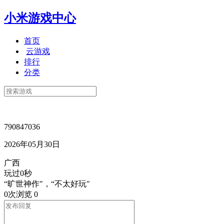
小米游戏中心
首页
云游戏
排行
分类
790847036
2026年05月30日
广西
玩过0秒
“旷世神作"，“不太好玩"
0次浏览
0