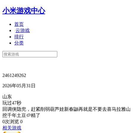
小米游戏中心
首页
云游戏
排行
分类
2461249262
2026年05月31日
山东
玩过47秒
回调侠隐兜，赶紧削弱葫芦娃新春鼬再就是不要去喜马拉雅山
挖千年土豆🥔精了
0次浏览
0
相关游戏