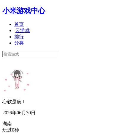
小米游戏中心
首页
云游戏
排行
分类
心软是病
2026年06月30日
湖南
玩过0秒