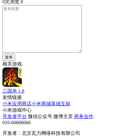
0次浏览
0
发布
相关游戏
三国杀
1.8
友情链接
小米应用商店
小米商城
英雄互娱
小米游戏中心
开发者平台
微信公众号
微博主页
商务合作
010-60606666
开发者：北京瓦力网络科技有限公司