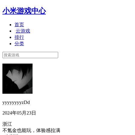
小米游戏中心
首页
云游戏
排行
分类
yyyyyyyyzDd
2024年05月23日
浙江
不氪金也能玩，体验感拉满