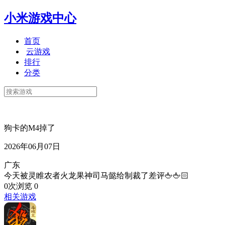
小米游戏中心
首页
云游戏
排行
分类
狗卡的M4掉了
2026年06月07日
广东
今天被灵睢农者火龙果神司马懿给制裁了差评🖕🖕🏻
0次浏览
0
相关游戏