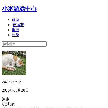
小米游戏中心
首页
云游戏
排行
分类
2420889678
2026年05月28日
河南
玩过0秒