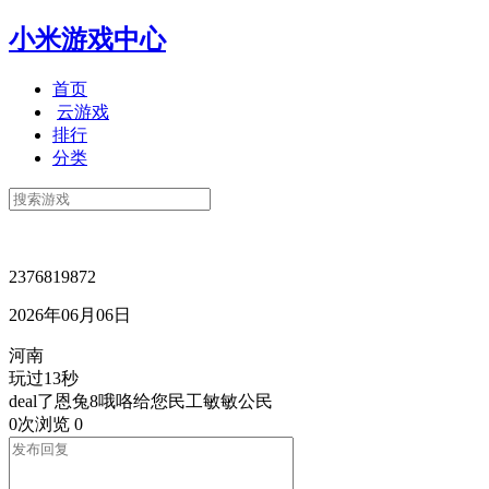
小米游戏中心
首页
云游戏
排行
分类
2376819872
2026年06月06日
河南
玩过13秒
deal了恩兔8哦咯给您民工敏敏公民
0次浏览
0