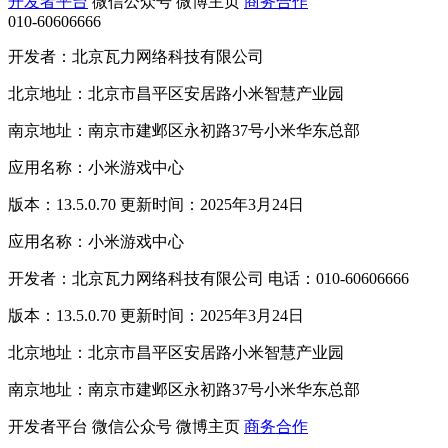
开发者平台
微信公众号
微博主页
商务合作
010-60606666
开发者：北京瓦力网络科技有限公司
北京地址：北京市昌平区安居路小米智慧产业园
南京地址：南京市建邺区永初路37号小米华东总部
应用名称：小米游戏中心
版本：13.5.0.70 更新时间：2025年3月24日
应用名称：小米游戏中心
开发者：北京瓦力网络科技有限公司 电话：010-60606666
版本：13.5.0.70 更新时间：2025年3月24日
北京地址：北京市昌平区安居路小米智慧产业园
南京地址：南京市建邺区永初路37号小米华东总部
开发者平台
微信公众号
微博主页
商务合作