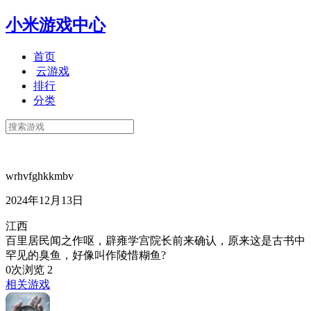
小米游戏中心
首页
云游戏
排行
分类
wrhvfghkkmbv
2024年12月13日
江西
百里居民闻之作呕，辟雍学宫院长前来确认，原来这是古书中
罕见的臭鱼，好像叫作陵惜糊鱼?
0次浏览
2
相关游戏