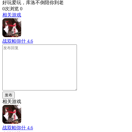
好玩爱玩，库洛不倒陪你到老
0次浏览
0
相关游戏
战双帕弥什
4.6
发布
相关游戏
战双帕弥什
4.6