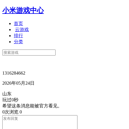
小米游戏中心
首页
云游戏
排行
分类
1316284662
2026年05月24日
山东
玩过0秒
希望这条消息能被官方看见。
0次浏览
0