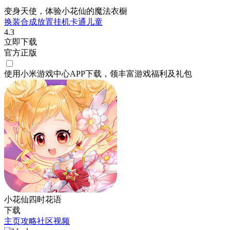
变身天使，体验小花仙的魔法衣橱
换装
合成
放置挂机
卡通
儿童
4.3
立即下载
官方正版
使用小米游戏中心APP
下载
，领丰富游戏
福利
及
礼包
小花仙四时花语
下载
主页
攻略
社区
视频