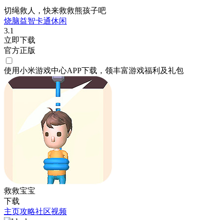
切绳救人，快来救救熊孩子吧
烧脑
益智
卡通
休闲
3.1
立即下载
官方正版
使用小米游戏中心APP
下载
，领丰富游戏
福利
及
礼包
救救宝宝
下载
主页
攻略
社区
视频