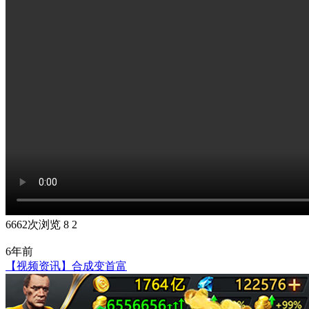
6662次浏览
8
2
6年前
【视频资讯】合成变首富