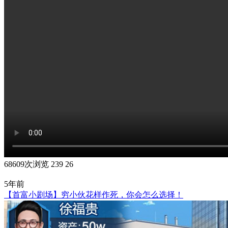
68609次浏览
239
26
5年前
【首富小剧场】穷小伙花样作死，你会怎么选择！