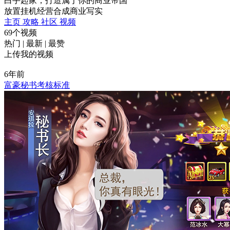
白手起家，打造属于你的商业帝国
放置挂机
经营
合成
商业
写实
主页
攻略
社区
视频
69个视频
热门
|
最新
|
最赞
上传我的视频
6年前
富豪秘书考核标准