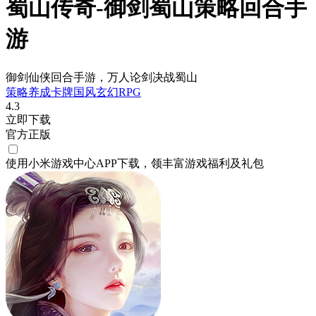
蜀山传奇-御剑蜀山策略回合手
游
御剑仙侠回合手游，万人论剑决战蜀山
策略
养成
卡牌
国风
玄幻
RPG
4.3
立即下载
官方正版
使用小米游戏中心APP
下载
，领丰富游戏
福利
及
礼包