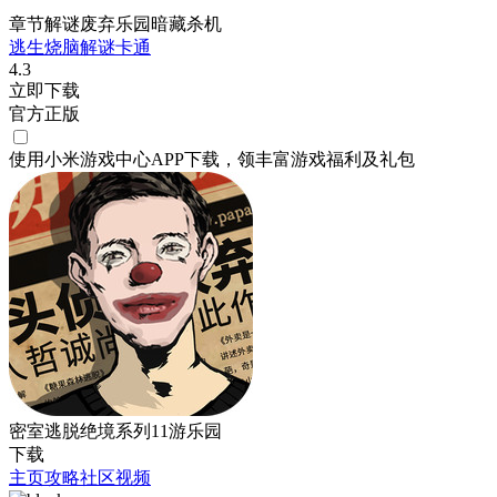
章节解谜废弃乐园暗藏杀机
逃生
烧脑
解谜
卡通
4.3
立即下载
官方正版
使用小米游戏中心APP
下载
，领丰富游戏
福利
及
礼包
密室逃脱绝境系列11游乐园
下载
主页
攻略
社区
视频