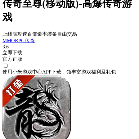
传奇至尊(移动版)-高爆传奇游
戏
上线满攻速百倍爆率装备自由交易
MMORPG
传奇
3.6
立即下载
官方正版
使用小米游戏中心APP
下载
，领丰富游戏
福利
及
礼包