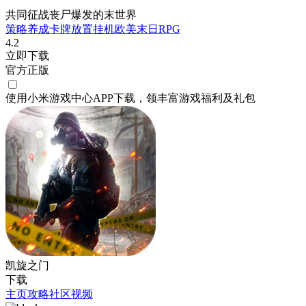
共同征战丧尸爆发的末世界
策略
养成
卡牌
放置挂机
欧美
末日
RPG
4.2
立即下载
官方正版
使用小米游戏中心APP
下载
，领丰富游戏
福利
及
礼包
凯旋之门
下载
主页
攻略
社区
视频