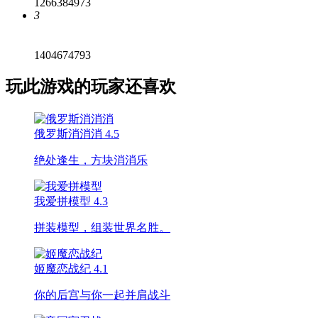
1266384973
3
1404674793
玩此游戏的玩家还喜欢
俄罗斯消消消
4.5
绝处逢生，方块消消乐
我爱拼模型
4.3
拼装模型，组装世界名胜。
姬魔恋战纪
4.1
你的后宫与你一起并肩战斗