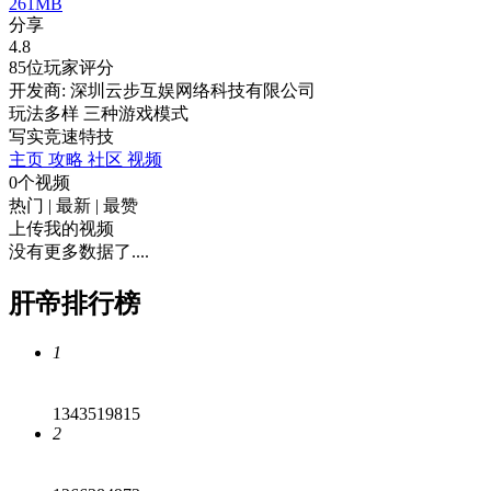
261MB
分享
4.8
85位玩家评分
开发商: 深圳云步互娱网络科技有限公司
玩法多样 三种游戏模式
写实
竞速
特技
主页
攻略
社区
视频
0个视频
热门
|
最新
|
最赞
上传我的视频
没有更多数据了....
肝帝排行榜
1
1343519815
2