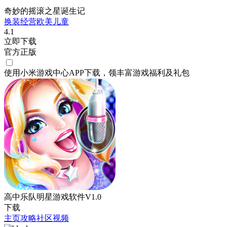
奇妙的摇滚之星诞生记
换装
经营
欧美
儿童
4.1
立即下载
官方正版
使用小米游戏中心APP
下载
，领丰富游戏
福利
及
礼包
高中乐队明星游戏软件V1.0
下载
主页
攻略
社区
视频