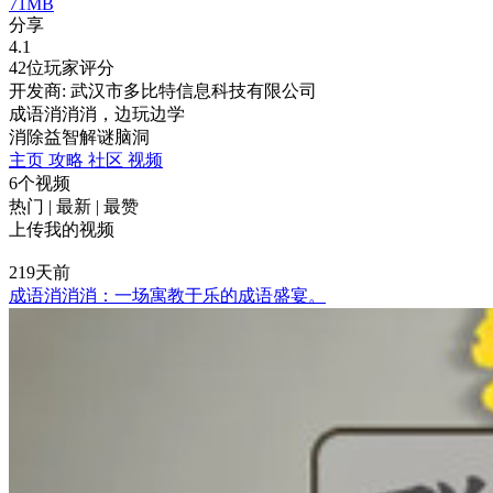
71MB
分享
4.1
42位玩家评分
开发商: 武汉市多比特信息科技有限公司
成语消消消，边玩边学
消除
益智
解谜
脑洞
主页
攻略
社区
视频
6个视频
热门
|
最新
|
最赞
上传我的视频
219天前
成语消消消：一场寓教于乐的成语盛宴。