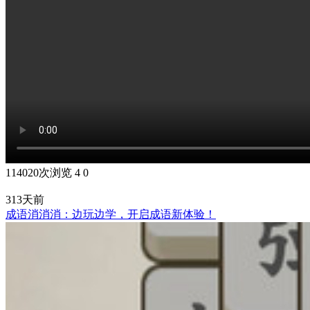
114020次浏览
4
0
313天前
成语消消消：边玩边学，开启成语新体验！