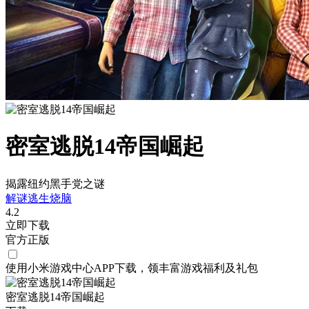
密室逃脱14帝国崛起
揭露纽约黑手党之谜
解谜
逃生
烧脑
4.2
立即下载
官方正版
使用小米游戏中心APP
下载
，领丰富游戏
福利
及
礼包
密室逃脱14帝国崛起