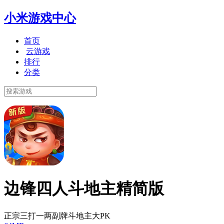
小米游戏中心
首页
云游戏
排行
分类
边锋四人斗地主精简版
正宗三打一两副牌斗地主大PK