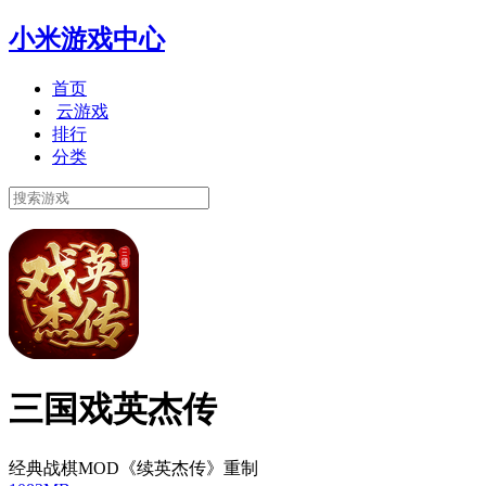
小米游戏中心
首页
云游戏
排行
分类
三国戏英杰传
经典战棋MOD《续英杰传》重制