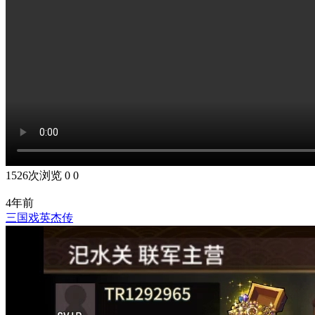
1526次浏览
0
0
4年前
三国戏英杰传