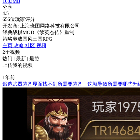
1083MB
分享
4.5
656位玩家评分
开发商: 上海班图网络科技有限公司
经典战棋MOD《续英杰传》重制
策略
养成
国风
三国
RPG
主页
攻略
社区
视频
2个视频
热门
|
最新
|
最赞
上传我的视频
1年前
锻造武器装备界面找不到所需要装备，这就导致所需要哪些升