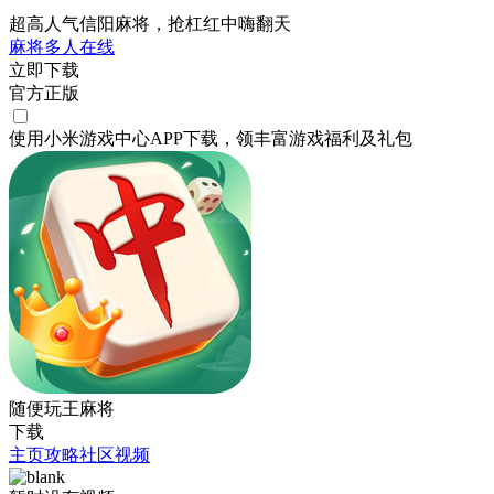
超高人气信阳麻将，抢杠红中嗨翻天
麻将
多人在线
立即下载
官方正版
使用小米游戏中心APP
下载
，领丰富游戏
福利
及
礼包
随便玩王麻将
下载
主页
攻略
社区
视频