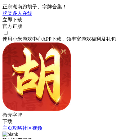
正宗湖南跑胡子、字牌合集！
牌类
多人在线
立即下载
官方正版
使用小米游戏中心APP
下载
，领丰富游戏
福利
及
礼包
微壳字牌
下载
主页
攻略
社区
视频