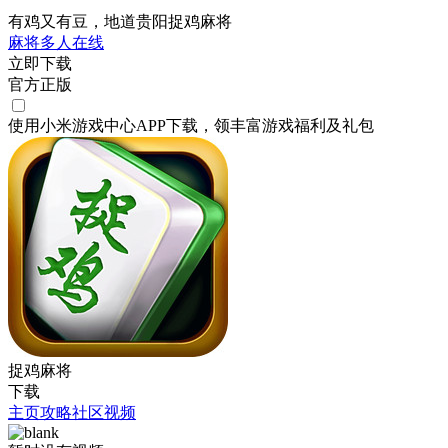
有鸡又有豆，地道贵阳捉鸡麻将
麻将
多人在线
立即下载
官方正版
使用小米游戏中心APP
下载
，领丰富游戏
福利
及
礼包
捉鸡麻将
下载
主页
攻略
社区
视频