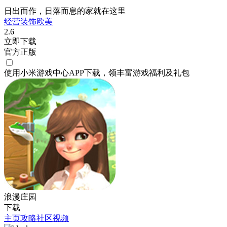
日出而作，日落而息的家就在这里
经营
装饰
欧美
2.6
立即下载
官方正版
使用小米游戏中心APP
下载
，领丰富游戏
福利
及
礼包
浪漫庄园
下载
主页
攻略
社区
视频