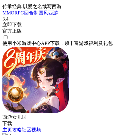
传承经典 以爱之名续写西游
MMORPG
回合制
国风
西游
3.4
立即下载
官方正版
使用小米游戏中心APP
下载
，领丰富游戏
福利
及
礼包
西游女儿国
下载
主页
攻略
社区
视频