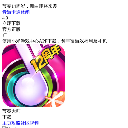
节奏14周岁，新曲即将来袭
音游
卡通
休闲
4.0
立即下载
官方正版
使用小米游戏中心APP
下载
，领丰富游戏
福利
及
礼包
节奏大师
下载
主页
攻略
社区
视频